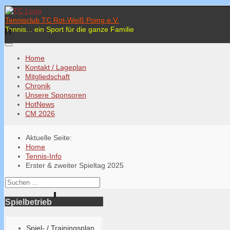
Tennisclub TC Rot-Weiß Poing e.V.
Tennis... ein Sport für die ganze Familie
Home
Kontakt / Lageplan
Mitgliedschaft
Chronik
Unsere Sponsoren
HotNews
CM 2026
Aktuelle Seite:
Home
Tennis-Info
Erster & zweiter Spieltag 2025
Spielbetrieb
Spiel- / Trainingsplan