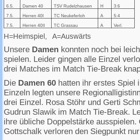
6.5.
Damen 40
TSV Rudelzhausen
H
3:6
7.5.
Herren 40I
TC Neukeferloh
A
5:4
7.5.
Herren 40II
TC Grassau
A
Verl.
H=Heimspiel, A=Auswärts
Unsere
Damen
konnten noch bei leic
spielen. Leider gingen alle Einzel verl
drei Matches im Match Tie-Break knap
Die
Damen 60
hatten ihr erstes Spiel 
Einzeln legten unsere Regionalligisti
drei Einzel. Rosa Stöhr und Gerti Sch
Gudrun Slawik im Match Tie-Break. Lei
ihre übliche Doppelstärke ausspielen.
Gottschalk verloren den Siegpunkt nu