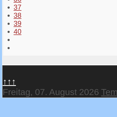
37
38
39
40
↑↑↑
Freitag, 07. August 2026
Tem