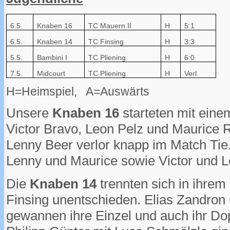
6.5.
Knaben 16
TC Mauern II
H
5:1
6.5.
Knaben 14
TC Finsing
H
3:3
5.5.
Bambini I
TC Pliening
H
6:0
7.5.
Midcourt
TC Pliening
H
Verl.
H=Heimspiel, A=Auswärts
Unsere
Knaben 16
starteten mit einem
Victor Bravo, Leon Pelz und Maurice 
Lenny Beer verlor knapp im Match Tie
Lenny und Maurice sowie Victor und L
Die
Knaben 14
trennten sich in ihrem
Finsing unentschieden. Elias Zandron
gewannen ihre Einzel und auch ihr Do