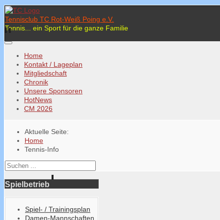
Tennisclub TC Rot-Weiß Poing e.V.
Tennis... ein Sport für die ganze Familie
Home
Kontakt / Lageplan
Mitgliedschaft
Chronik
Unsere Sponsoren
HotNews
CM 2026
Aktuelle Seite:
Home
Tennis-Info
Spielbetrieb
Spiel- / Trainingsplan
Damen-Mannschaften