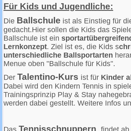
Für Kids und Jugendliche:
Ballschule
Die
ist als Einstieg für d
gedacht.
Hier sollen die Kids das Spiel
Ballschule ist ein
sportartübergreifen
Lernkonzept
. Ziel ist es, die Kids s
chr
unterschiedliche Ballsportarten
heran
Menue oben "Ballschule für Kids".
Talentino-Kurs
Der
ist für
Kinder a
Dabei wird den Kindern Tennis in spie
Trainingsprinzip Play & Stay nahegebr
werden dabei gestellt. Weitere Infos u
Tennisschnuppern
Das
findet a