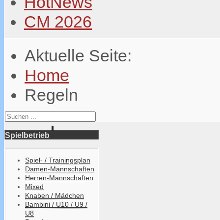
HotNews
CM 2026
Aktuelle Seite:
Home
Regeln
Spielbetrieb
Spiel- / Trainingsplan
Damen-Mannschaften
Herren-Mannschaften
Mixed
Knaben / Mädchen
Bambini / U10 / U9 /
U8