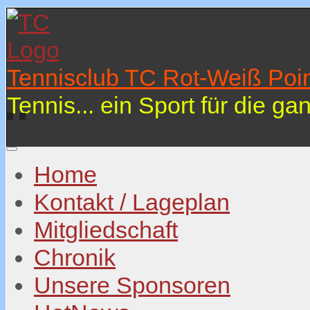
Tennisclub TC Rot-Weiß Poin
Tennis... ein Sport für die ga
Home
Kontakt / Lageplan
Mitgliedschaft
Chronik
Unsere Sponsoren