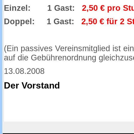
Einzel: 1 Gast:
2,50 € pro S
Doppel: 1 Gast:
2,50 € für 2 
(Ein passives Vereinsmitglied ist e
auf die Gebührenordnung gleichzus
13.08.2008
Der Vorstand