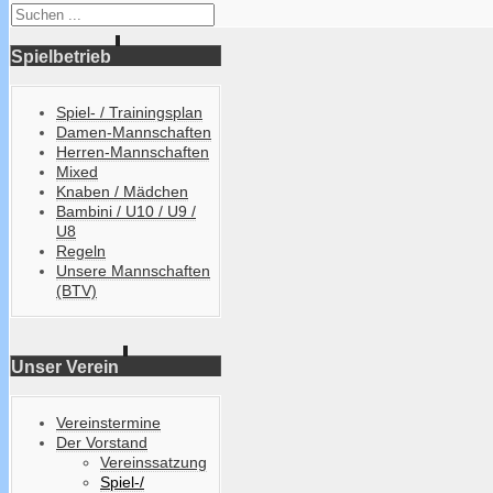
Spielbetrieb
Spiel- / Trainingsplan
Damen-Mannschaften
Herren-Mannschaften
Mixed
Knaben / Mädchen
Bambini / U10 / U9 /
U8
Regeln
Unsere Mannschaften
(BTV)
Unser Verein
Vereinstermine
Der Vorstand
Vereinssatzung
Spiel-/