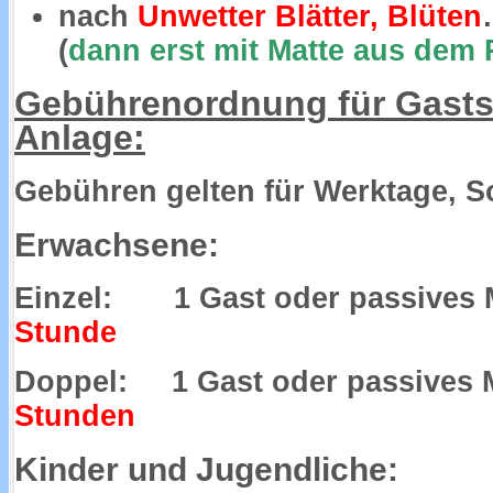
nach
Unwetter Blätter, Blüten
(
dann erst mit Matte aus dem 
Gebührenordnung für Gastsp
Anlage:
Gebühren gelten für Werktage, S
Erwachsene:
Einzel: 1 Gast oder passives
Stunde
Doppel: 1 Gast oder passives 
Stunden
Kinder und Jugendliche: