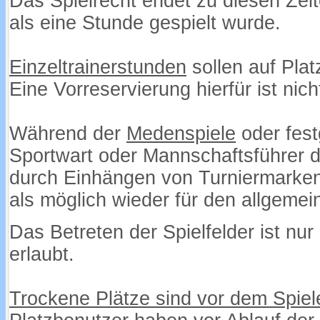
Das Spielrecht endet zu diesen Zei
als eine Stunde gespielt wurde.
Einzeltrainerstunden
sollen auf Plat
Eine Vorreservierung hierfür ist nich
Während der
Medenspiele
oder fest
Sportwart oder Mannschaftsführer d
durch Einhängen von Turniermarken
als möglich wieder für den allgemein
Das Betreten der Spielfelder ist nur
erlaubt.
Trockene Plätze sind vor dem Spiel