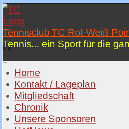
Tennisclub TC Rot-Weiß Poin
Tennis... ein Sport für die ga
Home
Kontakt / Lageplan
Mitgliedschaft
Chronik
Unsere Sponsoren