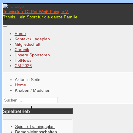
Tennisclub TC Rot-Weiß Poing e.V.
Tennis... ein Sport für die ganze Familie
Home
Kontakt / Lageplan
Mitgliedschaft
Chronik
Unsere Sponsoren
HotNews
CM 2026
Aktuelle Seite:
Home
Knaben / Mädchen
Spielbetrieb
Spiel- / Trainingsplan
Damen-Mannschaften