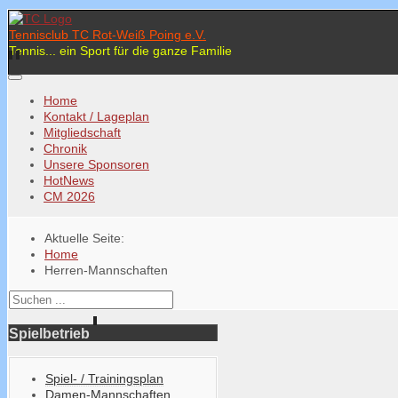
Tennisclub TC Rot-Weiß Poing e.V.
Tennis... ein Sport für die ganze Familie
Home
Kontakt / Lageplan
Mitgliedschaft
Chronik
Unsere Sponsoren
HotNews
CM 2026
Aktuelle Seite:
Home
Herren-Mannschaften
Spielbetrieb
Spiel- / Trainingsplan
Damen-Mannschaften