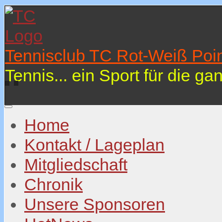
Tennisclub TC Rot-Weiß Poin
Tennis... ein Sport für die ga
Home
Kontakt / Lageplan
Mitgliedschaft
Chronik
Unsere Sponsoren