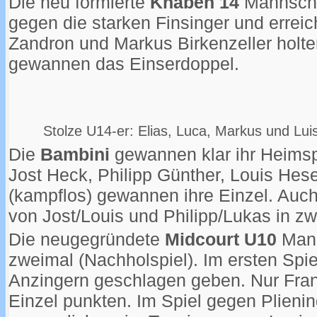
Die neu formierte
Knaben 14
Mannschaf
gegen die starken Finsinger und erreic
Zandron und Markus Birkenzeller holte
gewannen das Einserdoppel.
Stolze U14-er: Elias, Luca, Markus und Lui
Die
Bambini
gewannen klar ihr Heims
Jost Heck, Philipp Günther, Louis Hes
(kampflos) gewannen ihre Einzel. Auc
von Jost/Louis und Philipp/Lukas in 
Die neugegründete
Midcourt U10
Mann
zweimal (Nachholspiel). Im ersten Spi
Anzingern geschlagen geben. Nur Fran
Einzel punkten. Im Spiel gegen Plienin