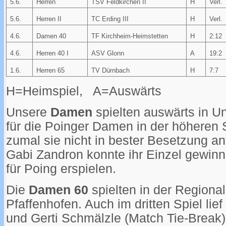
5.6.
Herren
TSV Feldkirchen II
H
Verl.
5.6.
Herren II
TC Erding III
H
Verl.
4.6.
Damen 40
TF Kirchheim-Heimstetten
H
2:12
4.6.
Herren 40 I
ASV Glonn
A
19:2
1.6.
Herren 65
TV Dürnbach
H
7:7
H=Heimspiel, A=Auswärts
Unsere
Damen
spielten auswärts in Un
für die Poinger Damen in der höheren 
zumal sie nicht in bester Besetzung an
Gabi Zandron konnte ihr Einzel gewin
für Poing erspielen.
Die
Damen 60
spielten in der Regiona
Pfaffenhofen. Auch im dritten Spiel lief
und Gerti Schmälzle (Match Tie-Break) 