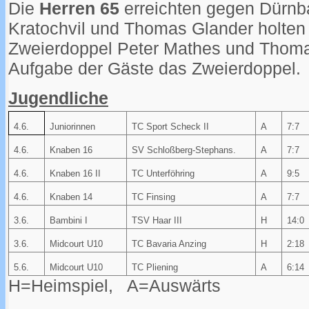
Die
Herren 65
erreichten gegen Dürnb
Kratochvil und Thomas Glander holten
Zweierdoppel Peter Mathes und Thom
Aufgabe der Gäste das Zweierdoppel.
Jugendliche
4.6.
Juniorinnen
TC Sport Scheck II
A
7:7
4.6.
Knaben 16
SV Schloßberg-Stephans.
A
7:7
4.6.
Knaben 16 II
TC Unterföhring
A
9:5
4.6.
Knaben 14
TC Finsing
A
7:7
3.6.
Bambini I
TSV Haar III
H
14:0
3.6.
Midcourt U10
TC Bavaria Anzing
H
2:18
5.6.
Midcourt U10
TC Pliening
A
6:14
H=Heimspiel, A=Auswärts