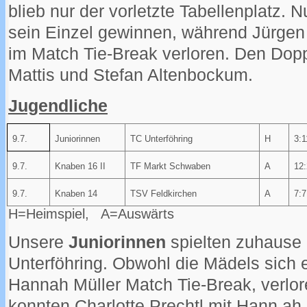
blieb nur der vorletzte Tabellenplatz.
sein Einzel gewinnen, während Jürgen 
im Match Tie-Break verloren. Den Dopp
Mattis und Stefan Altenbockum.
Jugendliche
9.7.
Juniorinnen
TC Unterföhring
H
3:1
9.7.
Knaben 16 II
TF Markt Schwaben
A
12:
9.7.
Knaben 14
TSV Feldkirchen
A
7:7
H=Heimspiel, A=Auswärts
Unsere
Juniorinnen
spielten zuhause 
Unterföhring. Obwohl die Mädels sich en
Hannah Müller Match Tie-Break, verlore
konnten Charlotte Prechtl mit Hann ah