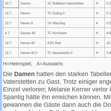
10.7.
Damen
SC Baldham-Vaterstetten
H
0:
10.7.
Herren
TC Erding II
H
5:
10.7.
Herren II
SV Marzling
A
0:
9.7.
Damen 40
TC Kirchheim
H
8:
10.7.
Herren 40
ASV Rott
H
15
10.7.
Herren 40 II
TC Neukeferloh II
H
5:
H=Heimspiel, A=Auswärts
Die
Damen
hatten den starken Tabell
Vaterstetten zu Gast. Trotz einiger en
Einzel verloren; Melanie Kerner verlor 
Spantig hätte ihn erreichen können. M
gewannen die Gäste dann auch die Dop