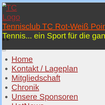
Tennisclub TC Rot-Weiß Poin
Tennis... ein Sport für die ga
Home
Kontakt / Lageplan
Mitgliedschaft
Chronik
Unsere Sponsoren