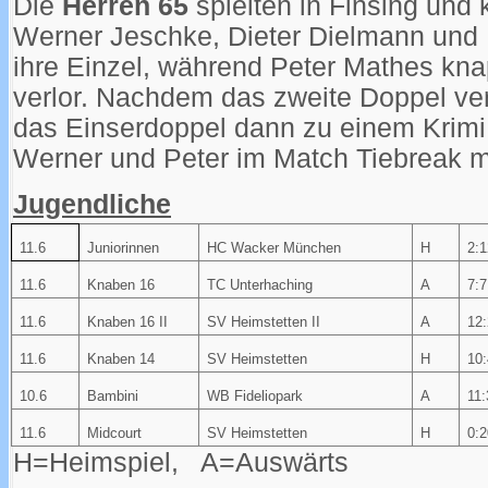
Die
Herren 65
spielten in Finsing und
Werner Jeschke, Dieter Dielmann und 
ihre Einzel, während Peter Mathes kn
verlor. Nachdem das zweite Doppel verl
das Einserdoppel dann zu einem Krimi
Werner und Peter im Match Tiebreak mi
Jugendliche
11.6
Juniorinnen
HC Wacker München
H
2:1
11.6
Knaben 16
TC Unterhaching
A
7:7
11.6
Knaben 16 II
SV Heimstetten II
A
12:
11.6
Knaben 14
SV Heimstetten
H
10:
10.6
Bambini
WB Fideliopark
A
11:
11.6
Midcourt
SV Heimstetten
H
0:2
H=Heimspiel, A=Auswärts