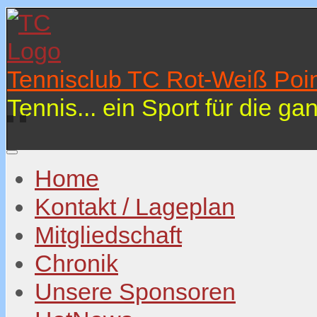
Tennisclub TC Rot-Weiß Poin
Tennis... ein Sport für die ga
Home
Kontakt / Lageplan
Mitgliedschaft
Chronik
Unsere Sponsoren