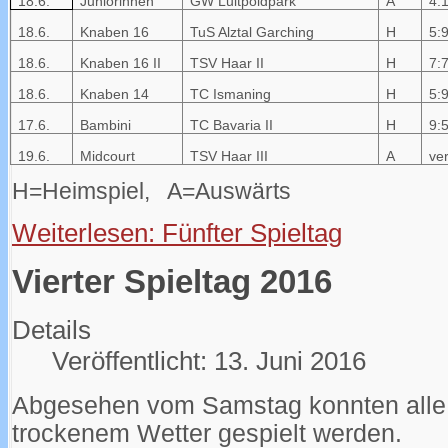
18.6.
Juniorinnen
GW Luitpoldpark
A
4:
18.6.
Knaben 16
TuS Alztal Garching
H
5:
18.6.
Knaben 16 II
TSV Haar II
H
7:
18.6.
Knaben 14
TC Ismaning
H
5:
17.6.
Bambini
TC Bavaria II
H
9:
19.6.
Midcourt
TSV Haar III
A
ver
H=Heimspiel, A=Auswärts
Weiterlesen: Fünfter Spieltag
Vierter Spieltag 2016
Details
Veröffentlicht: 13. Juni 2016
Abgesehen vom Samstag konnten alle 
trockenem Wetter gespielt werden.