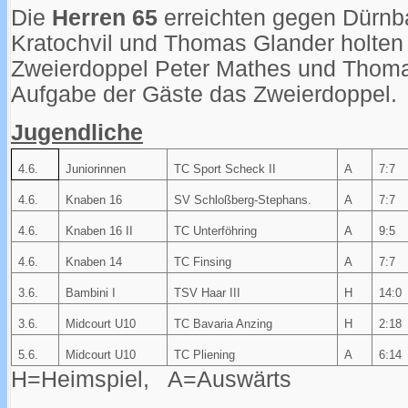
Die
Herren 65
erreichten gegen Dürnb
Kratochvil und Thomas Glander holten
Zweierdoppel Peter Mathes und Thom
Aufgabe der Gäste das Zweierdoppel.
Jugendliche
4.6.
Juniorinnen
TC Sport Scheck II
A
7:7
4.6.
Knaben 16
SV Schloßberg-Stephans.
A
7:7
4.6.
Knaben 16 II
TC Unterföhring
A
9:5
4.6.
Knaben 14
TC Finsing
A
7:7
3.6.
Bambini I
TSV Haar III
H
14:0
3.6.
Midcourt U10
TC Bavaria Anzing
H
2:18
5.6.
Midcourt U10
TC Pliening
A
6:14
H=Heimspiel, A=Auswärts