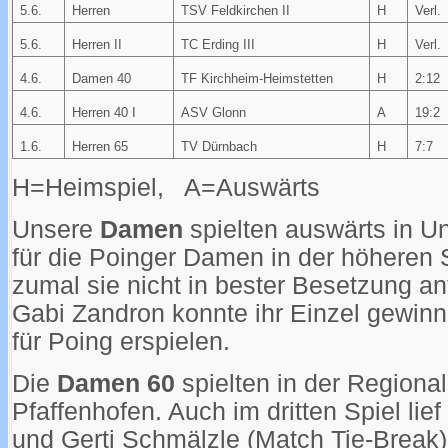
5.6.
Herren
TSV Feldkirchen II
H
Verl.
5.6.
Herren II
TC Erding III
H
Verl.
4.6.
Damen 40
TF Kirchheim-Heimstetten
H
2:12
4.6.
Herren 40 I
ASV Glonn
A
19:2
1.6.
Herren 65
TV Dürnbach
H
7:7
H=Heimspiel, A=Auswärts
Unsere
Damen
spielten auswärts in Un
für die Poinger Damen in der höheren 
zumal sie nicht in bester Besetzung an
Gabi Zandron konnte ihr Einzel gewin
für Poing erspielen.
Die
Damen 60
spielten in der Regiona
Pfaffenhofen. Auch im dritten Spiel lief
und Gerti Schmälzle (Match Tie-Break) 