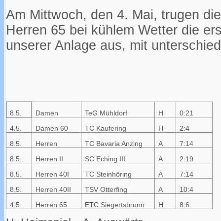
Am Mittwoch, den 4. Mai, trugen di
Herren 65 bei kühlem Wetter die er
unserer Anlage aus, mit unterschiedl
8.5.
Damen
TeG Mühldorf
H
0:21
4.5.
Damen 60
TC Kaufering
H
2:4
8.5.
Herren
TC Bavaria Anzing
A
7:14
8.5.
Herren II
SC Eching III
A
2:19
8.5.
Herren 40I
TC Steinhöring
A
7:14
8.5.
Herren 40II
TSV Otterfing
A
10:4
4.5.
Herren 65
ETC Siegertsbrunn
H
8:6