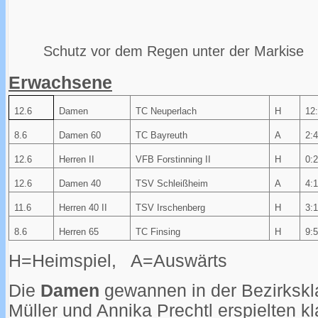
Schutz vor dem Regen unter der Markise
Erwachsene
12.6
Damen
TC Neuperlach
H
12
8.6
Damen 60
TC Bayreuth
A
2:
12.6
Herren II
VFB Forstinning II
H
0:
12.6
Damen 40
TSV Schleißheim
A
4:
11.6
Herren 40 II
TSV Irschenberg
H
3:
8.6
Herren 65
TC Finsing
H
9:
H=Heimspiel, A=Auswärts
Die
Damen
gewannen in der Bezirksklas
Müller und Annika Prechtl erspielten kl