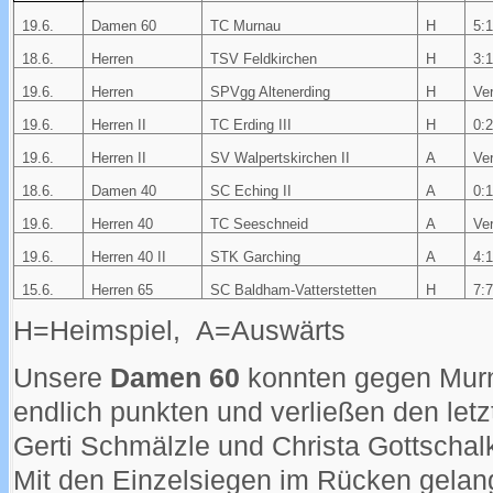
19.6.
Damen 60
TC Murnau
H
5:
18.6.
Herren
TSV Feldkirchen
H
3:
19.6.
Herren
SPVgg Altenerding
H
Ver
19.6.
Herren II
TC Erding III
H
0:
19.6.
Herren II
SV Walpertskirchen II
A
Ver
18.6.
Damen 40
SC Eching II
A
0:
19.6.
Herren 40
TC Seeschneid
A
Ver
19.6.
Herren 40 II
STK Garching
A
4:
15.6.
Herren 65
SC Baldham-Vatterstetten
H
7:
H=Heimspiel, A=Auswärts
Unsere
Damen 60
konnten gegen Murna
endlich punkten und verließen den letz
Gerti Schmälzle und Christa Gottschal
Mit den Einzelsiegen im Rücken gelan