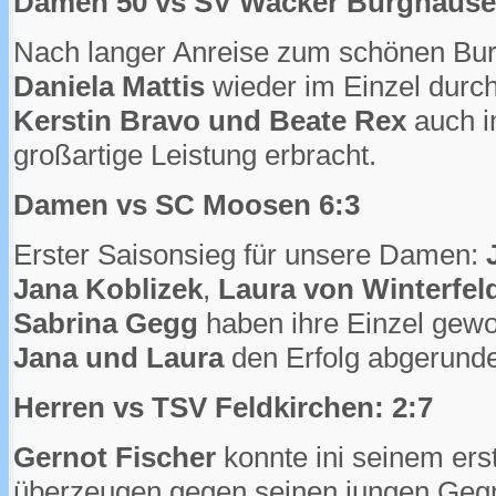
Damen 50 vs SV Wacker Burghause
Nach langer Anreise zum schönen Bur
Daniela Mattis
wieder im Einzel durc
Kerstin Bravo und Beate Rex
auch i
großartige Leistung erbracht.
Damen vs SC Moosen 6:3
Erster Saisonsieg für unsere Damen:
J
Jana Koblizek
,
Laura von Winterfel
Sabrina Gegg
haben ihre Einzel gew
Jana und Laura
den Erfolg abgerunde
Herren vs TSV Feldkirchen: 2:7
Gernot Fischer
konnte ini seinem erst
überzeugen gegen seinen jungen Geg