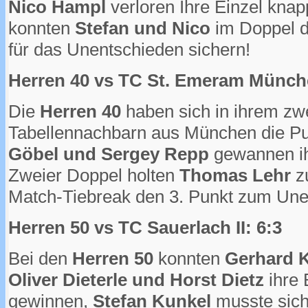
Nico Hampl
verloren Ihre Einzel kna
konnten
Stefan und Nico
im Doppel d
für das Unentschieden sichern!
Herren 40 vs TC St. Emeram Münch
Die
Herren 40
haben sich in ihrem zw
Tabellennachbarn aus München die Pun
Göbel und Sergey Repp
gewannen ihr
Zweier Doppel holten
Thomas Lehr
z
Match-Tiebreak den 3. Punkt zum Une
Herren 50 vs TC Sauerlach II: 6:3
Bei den
Herren 50
konnten
Gerhard K
Oliver Dieterle und Horst Dietz
ihre 
gewinnen,
Stefan Kunkel
musste sich