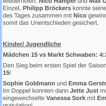
wiederholen.
Nico Hampel
und
Max 
Einzel
. Philipp Bröckers
konnte seine
des Tages zusammen mit
Nico
gewinn
somit das Unentschieden gesichert.
Kinder/ Jugendliche
Mädchen 15 vs Markt Schwaben: 4:
Den Sieg beim ersten Spiel der Saison
15
!
Sophie Goldmann
und
Emma Gerst
Im Doppel konnten dann
Jette Just
mi
eingewechselte
Vanessa Sork
mit
E
gratulation!