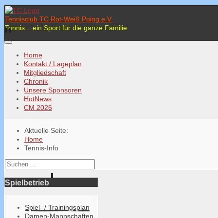
Tennisclub TC Rot-Weiß Poing e.V.
Tennis... ein Sport für die ganze Familie
Home
Kontakt / Lageplan
Mitgliedschaft
Chronik
Unsere Sponsoren
HotNews
CM 2026
Aktuelle Seite:
Home
Tennis-Info
Spielbetrieb
Spiel- / Trainingsplan
Damen-Mannschaften