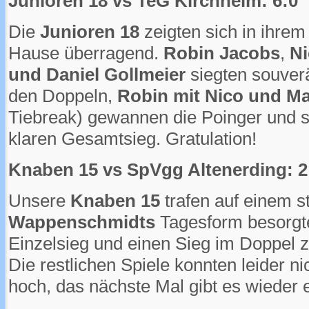
Junioren 18 vs TeG Kirchheim: 6:0
Die
Junioren 18
zeigten sich in ihrem
Hause überragend.
Robin Jacobs
,
Ni
und Daniel Gollmeier
siegten souverä
den Doppeln,
Robin mit Nico und Ma
Tiebreak) gewannen die Poinger und s
klaren Gesamtsieg. Gratulation!
Knaben 15 vs SpVgg Altenerding: 2
Unsere
Knaben 15
trafen auf einem 
Wappenschmidts
Tagesform besorgt
Einzelsieg und einen Sieg im Doppe
Die restlichen Spiele konnten leider 
hoch, das nächste Mal gibt es wieder 