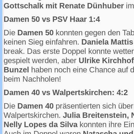
Gottschalk mit Renate Dünhuber
im
Damen 50 vs PSV Haar 1:4
Die
Damen 50
konnten gegen den Tabe
keinen Sieg einfahren.
Daniela Mattis
break. Das erste Doppel konnte wetter
gespielt werden, aber
Ulrike Kirchho
Bunzel
haben noch eine Chance auf de
beim Nachholen!
Damen 40 vs Walpertskirchen: 4:2
Die
Damen 40
präsentierten sich übe
Walpertskirchen.
Julia Breitenstein
Nelly Lopes da Silva
konnten ihre Ein
Auch im Doppel waren
Natascha und