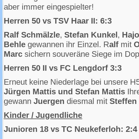
aber immer eingespielter!
Herren 50 vs TSV Haar II: 6:3
Ralf Schmälzle
,
Stefan Kunkel
,
Hajo
Behle
gewannen ihr Einzel. R
alf
mit
O
Marc
sichern souveräne Siege im Dopp
Herren 50 II vs FC Lengdorf 3:3
Erneut keine Niederlage bei unsere H50
Jürgen Mattis und Stefan Mattis
Ihr
gewann
Juergen
diesmal mit
Steffen
Kinder / Jugendliche
Junioren 18 vs TC Neukeferloh: 2:4