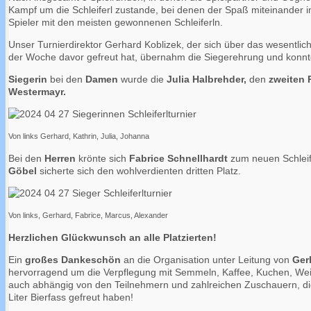
Kampf um die Schleiferl zustande, bei denen der Spaß miteinander 
Spieler mit den meisten gewonnenen Schleiferln.
Unser Turnierdirektor Gerhard Koblizek, der sich über das wesentl
der Woche davor gefreut hat, übernahm die Siegerehrung und konnte
Siegerin
bei den
Damen
wurde die
Julia Halbrehder,
den
zweiten 
Westermayr.
Von links Gerhard, Kathrin, Julia, Johanna
Bei den
Herren
krönte sich
Fabrice Schnellhardt
zum neuen Schleif
Göbel
sicherte sich den wohlverdienten dritten Platz.
Von links, Gerhard, Fabrice, Marcus, Alexander
Herzlichen Glückwunsch an alle Platzierten!
Ein
großes Dankeschön
an die Organisation unter Leitung von
Ger
hervorragend um die Verpflegung mit Semmeln, Kaffee, Kuchen, Wei
auch abhängig von den Teilnehmern und zahlreichen Zuschauern, die
Liter Bierfass gefreut haben!