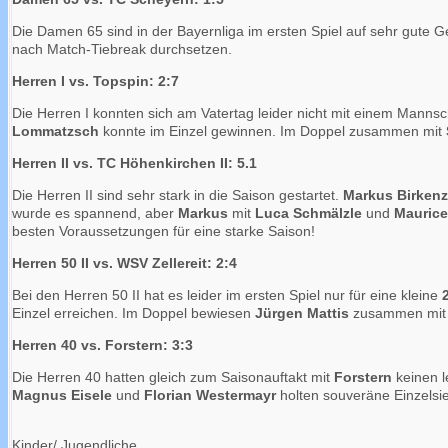
Die Damen 65 sind in der Bayernliga im ersten Spiel auf sehr gute 
nach Match-Tiebreak durchsetzen.
Herren I vs. Topspin: 2:7
Die Herren I konnten sich am Vatertag leider nicht mit einem Mannsc
Lommatzsch
konnte im Einzel gewinnen. Im Doppel zusammen mit
Herren II vs. TC Höhenkirchen II: 5.1
Die Herren II sind sehr stark in die Saison gestartet.
Markus Birkenze
wurde es spannend, aber
Markus
mit
Luca Schmälzle
und
Maurice
besten Voraussetzungen für eine starke Saison!
Herren 50 II vs. WSV Zellereit: 2:4
Bei den Herren 50 II hat es leider im ersten Spiel nur für eine kleine
Einzel erreichen. Im Doppel bewiesen
Jürgen Mattis
zusammen mi
Herren 40 vs. Forstern: 3:3
Die Herren 40 hatten gleich zum Saisonauftakt mit
Forstern
keinen l
Magnus Eisele
und
Florian Westermayr
holten souveräne Einzelsi
Kinder/ Jugendliche