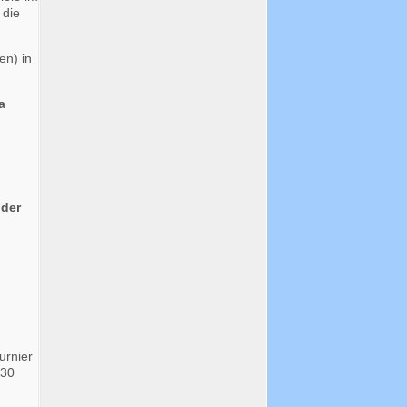
 die
en) in
a
der
urnier
 30