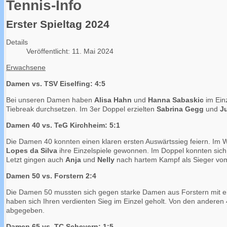
Tennis-Info
Erster Spieltag 2024
Details
Veröffentlicht: 11. Mai 2024
Erwachsene
Damen vs. TSV Eiselfing: 4:5
Bei unseren Damen haben
Alisa Hahn
und
Hanna Sabaskic
im Ein
Tiebreak durchsetzen. Im 3er Doppel erzielten
Sabrina Gegg
und
Ju
Damen 40 vs. TeG Kirchheim: 5:1
Die Damen 40 konnten einen klaren ersten Auswärtssieg feiern. Im 
Lopes da Silva
ihre Einzelspiele gewonnen. Im Doppel konnten sic
Letzt gingen auch
Anja
und
Nelly
nach hartem Kampf als Sieger vom
Damen 50 vs. Forstern 2:4
Die Damen 50 mussten sich gegen starke Damen aus Forstern mit 
haben sich Ihren verdienten Sieg im Einzel geholt. Von den andere
abgegeben.
Damen 65 vs. TC Scheyern: 1:5