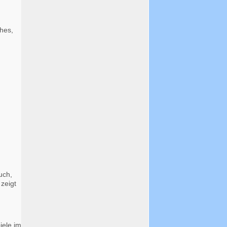
hes,
uch,
zeigt
iele im