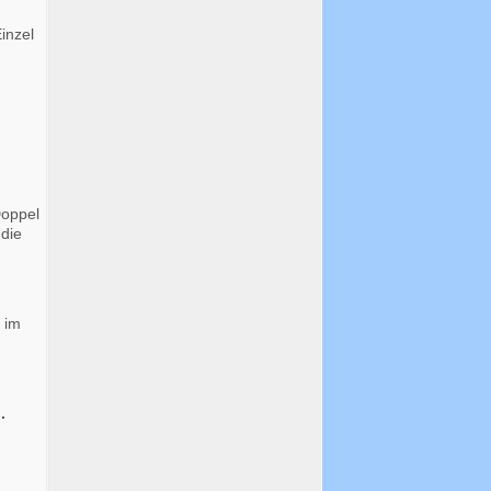
inzel
Doppel
die
 im
n
.