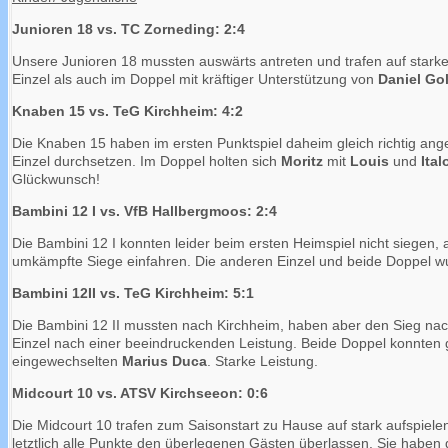
Junioren 18 vs. TC Zorneding: 2:4
Unsere Junioren 18 mussten auswärts antreten und trafen auf stark
Einzel als auch im Doppel mit kräftiger Unterstützung von
Daniel Gol
Knaben 15 vs. TeG Kirchheim: 4:2
Die Knaben 15 haben im ersten Punktspiel daheim gleich richtig an
Einzel durchsetzen. Im Doppel holten sich
Moritz
mit
Louis
und
Ita
Glückwunsch!
Bambini 12 I vs. VfB Hallbergmoos: 2:4
Die Bambini 12 I konnten leider beim ersten Heimspiel nicht siegen,
umkämpfte Siege einfahren. Die anderen Einzel und beide Doppel wu
Bambini 12II vs. TeG Kirchheim: 5:1
Die Bambini 12 II mussten nach Kirchheim, haben aber den Sieg na
Einzel nach einer beeindruckenden Leistung. Beide Doppel konnte
eingewechselten
Marius Duca
. Starke Leistung.
Midcourt 10 vs. ATSV Kirchseeon: 0:6
Die Midcourt 10 trafen zum Saisonstart zu Hause auf stark aufspiele
letztlich alle Punkte den überlegenen Gästen überlassen. Sie haben g