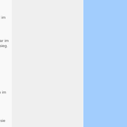
l im
ar im
sieg.
n im
sie