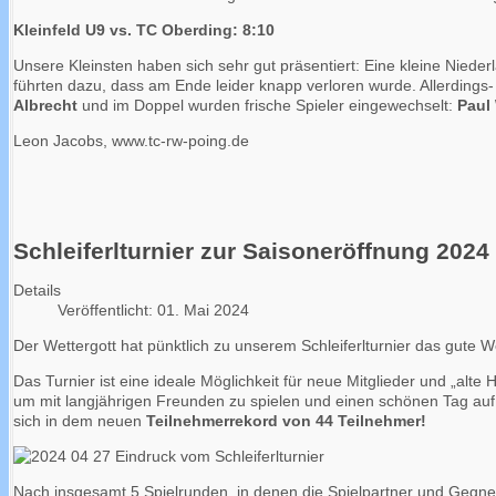
Kleinfeld U9 vs. TC Oberding: 8:10
Unsere Kleinsten haben sich sehr gut präsentiert: Eine kleine Niede
führten dazu, dass am Ende leider knapp verloren wurde. Allerdings-
Albrecht
und im Doppel wurden frische Spieler eingewechselt:
Paul
Leon Jacobs, www.tc-rw-poing.de
Schleiferlturnier zur Saisoneröffnung 2024
Details
Veröffentlicht: 01. Mai 2024
Der Wettergott hat pünktlich zu unserem Schleiferlturnier das gute 
Das Turnier ist eine ideale Möglichkeit für neue Mitglieder und „a
um mit langjährigen Freunden zu spielen und einen schönen Tag auf 
sich in dem neuen
Teilnehmerrekord von 44 Teilnehmer!
Nach insgesamt 5 Spielrunden, in denen die Spielpartner und Gegn