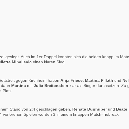
zel gesiegt. Auch im 1er Doppel konnten sich die beiden knapp im Matc
liette Mihaljevic
einen klaren Sieg!
Wettstreit gegen Kirchheim haben
Anja Friese, Martina Pillath
und
Nel
h dann
Martina
mit
Julia Breitenstein
klar als Sieger durchsetzen. Zu 
 Platz.
einem Stand von 2:4 geschlagen geben.
Renate Dünhuber
und
Beate
n 4 verlorenen Spielen wurden 3 in einem knappen Match-Tiebreak