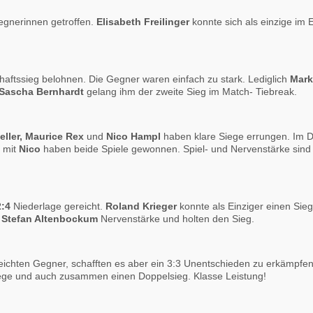
Gegnerinnen getroffen.
Elisabeth Freilinger
konnte sich als einzige im E
haftssieg belohnen. Die Gegner waren einfach zu stark. Lediglich
Mark
Sascha Bernhardt
gelang ihm der zweite Sieg im Match- Tiebreak.
ller, Maurice Rex
und
Nico Hampl
haben klare Siege errungen. Im 
mit
Nico
haben beide Spiele gewonnen. Spiel- und Nervenstärke sind 
2:4
Niederlage gereicht.
Roland Krieger
konnte als Einziger einen Sieg
t
Stefan Altenbockum
Nervenstärke und holten den Sieg.
eichten Gegner, schafften es aber ein 3:3 Unentschieden zu erkämpfe
ege und auch zusammen einen Doppelsieg. Klasse Leistung!