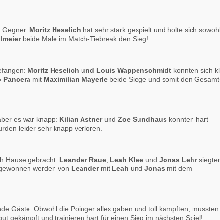
e Gegner.
Moritz Heselich
hat sehr stark gespielt und holte sich sowoh
lmeier
beide Male im Match-Tiebreak den Sieg!
gefangen:
Moritz Heselich und Louis Wappenschmidt
konnten sich kl
lo Pancera
mit
Maximilian Mayerle
beide Siege und somit den Gesamt
 aber es war knapp:
Kilian Astner
und
Zoe Sundhaus
konnten hart
rden leider sehr knapp verloren.
ch Hause gebracht:
Leander Raue
,
Leah Klee
und
Jonas Lehr
siegte
n gewonnen werden von
Leander
mit
Leah
und
Jonas
mit dem
nde Gäste. Obwohl die Poinger alles gaben und toll kämpften, mussten 
ut gekämpft und trainieren hart für einen Sieg im nächsten Spiel!