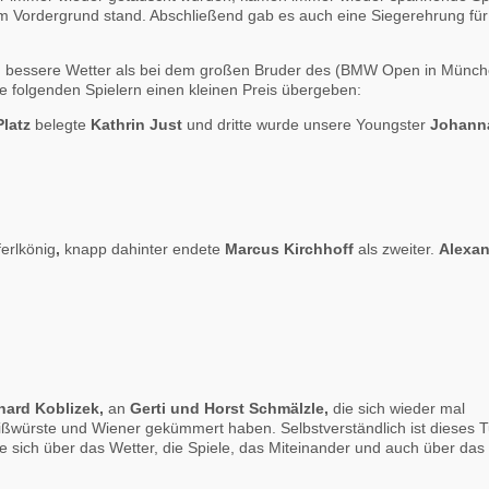
im Vordergrund stand. Abschließend gab es auch eine Siegerehrung für
ich bessere Wetter als bei dem großen Bruder des (BMW Open in Münch
 folgenden Spielern einen kleinen Preis übergeben:
Platz
belegte
Kathrin Just
und dritte wurde unsere Youngster
Johann
erlkönig
,
knapp dahinter endete
Marcus Kirchhoff
als zweiter.
Alexan
hard Koblizek,
an
Gerti und Horst Schmälzle,
die sich wieder mal
ßwürste und Wiener gekümmert haben. Selbstverständlich ist dieses T
 sich über das Wetter, die Spiele, das Miteinander und auch über das