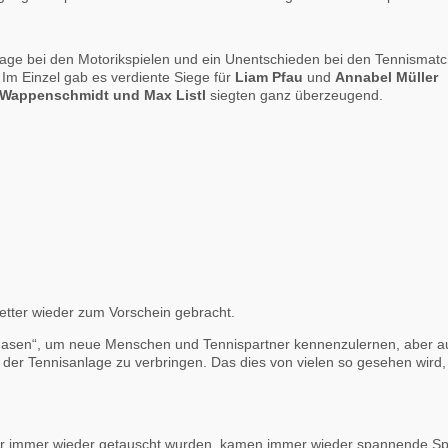
rlage bei den Motorikspielen und ein Unentschieden bei den Tennismatc
 Im Einzel gab es verdiente Siege für
Liam Pfau
und
Annabel Müller
 Wappenschmidt und Max Listl
siegten ganz überzeugend.
Wetter wieder zum Vorschein gebracht.
lte Hasen“, um neue Menschen und Tennispartner kennenzulernen, aber a
der Tennisanlage zu verbringen. Das dies von vielen so gesehen wird, 
er immer wieder getauscht wurden, kamen immer wieder spannende Sp