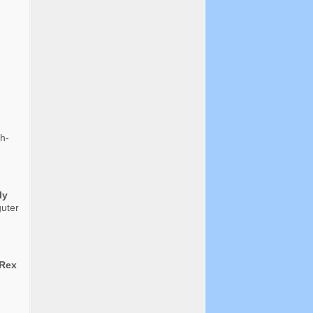
h-
ly
guter
 Rex