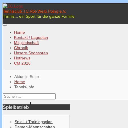
Tennisclub TC Rot-Weiß Poing e.V.
Tennis... ein Sport für die ganze Familie
Home
Kontakt / Lageplan
Mitgliedschaft
Chronik
Unsere Sponsoren
HotNews
CM 2026
Aktuelle Seite:
Home
Tennis-Info
Spielbetrieb
Spiel- / Trainingsplan
Damen-Mannschaften