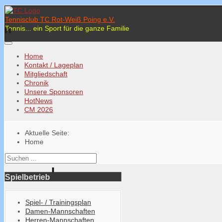
Tennisclub TC Rot-Weiß Poing e.V.
Tennis... ein Sport für die ganze Familie
Home
Kontakt / Lageplan
Mitgliedschaft
Chronik
Unsere Sponsoren
HotNews
CM 2026
Aktuelle Seite:
Home
Spielbetrieb
Spiel- / Trainingsplan
Damen-Mannschaften
Herren-Mannschaften