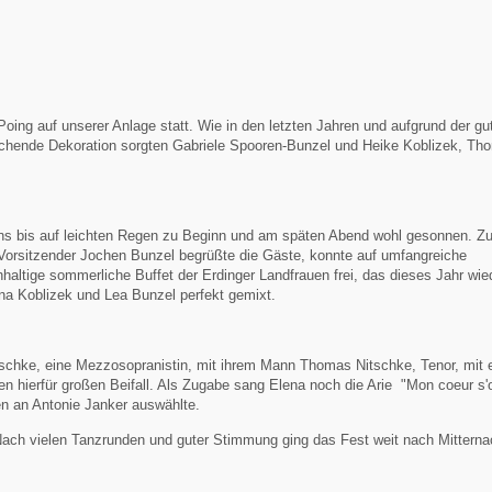
ng auf unserer Anlage statt. Wie in den letzten Jahren und aufgrund der gu
rechende Dekoration sorgten Gabriele Spooren-Bunzel und Heike Koblizek, Th
 uns bis auf leichten Regen zu Beginn und am späten Abend wohl gesonnen. Zu
Vorsitzender Jochen Bunzel begrüßte die Gäste, konnte auf umfangreiche
altige sommerliche Buffet der Erdinger Landfrauen frei, das dieses Jahr wie
a Koblizek und Lea Bunzel perfekt gemixt.
tschke, eine Mezzosopranistin, mit ihrem Mann Thomas Nitschke, Tenor, mit 
n hierfür großen Beifall. Als Zugabe sang Elena noch die Arie "Mon coeur s'
en an Antonie Janker auswählte.
Nach vielen Tanzrunden und guter Stimmung ging das Fest weit nach Mitterna