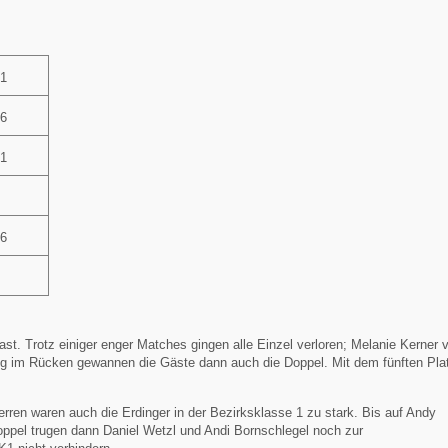
21
16
21
6
:6
9
t. Trotz einiger enger Matches gingen alle Einzel verloren; Melanie Kerner v
ieg im Rücken gewannen die Gäste dann auch die Doppel. Mit dem fünften Pla
rren waren auch die Erdinger in der Bezirksklasse 1 zu stark. Bis auf Andy
Doppel trugen dann Daniel Wetzl und Andi Bornschlegel noch zur