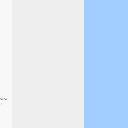
erlor
tz