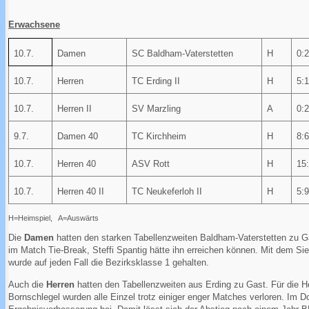
Erwachsene
10.7.
Damen
SC Baldham-Vaterstetten
H
0:
10.7.
Herren
TC Erding II
H
5:
10.7.
Herren II
SV Marzling
A
0:
9.7.
Damen 40
TC Kirchheim
H
8:
10.7.
Herren 40
ASV Rott
H
15
10.7.
Herren 40 II
TC Neukeferloh II
H
5:
H=Heimspiel, A=Auswärts
Die
Damen
hatten den starken Tabellenzweiten Baldham-Vaterstetten zu Gas
im Match Tie-Break, Steffi Spantig hätte ihn erreichen können. Mit dem S
wurde auf jeden Fall die Bezirksklasse 1 gehalten.
Auch die
Herren
hatten den Tabellenzweiten aus Erding zu Gast. Für die He
Bornschlegel wurden alle Einzel trotz einiger enger Matches verloren. Im 