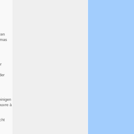
ten
omas
r
der
einigen
ouvre à
cht