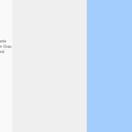
erle
im Grau
ind