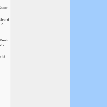
Saison
ährend
ie-
-Break
on.
unkt