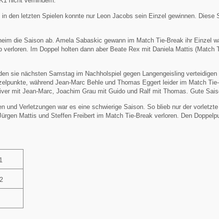
K1 nicht verhindern.
 in den letzten Spielen konnte nur Leon Jacobs sein Einzel gewinnen. Diese 
heim die Saison ab. Amela Sabaskic gewann im Match Tie-Break ihr Einzel w
verloren. Im Doppel holten dann aber Beate Rex mit Daniela Mattis (Match T
den sie nächsten Samstag im Nachholspiel gegen Langengeisling verteidigen
inzelpunkte, während Jean-Marc Behle und Thomas Eggert leider im Match Tie
Oliver mit Jean-Marc, Joachim Grau mit Guido und Ralf mit Thomas. Gute Sais
en und Verletzungen war es eine schwierige Saison. So blieb nur der vorletzte
Jürgen Mattis und Steffen Freibert im Match Tie-Break verloren. Den Doppelp
1
2