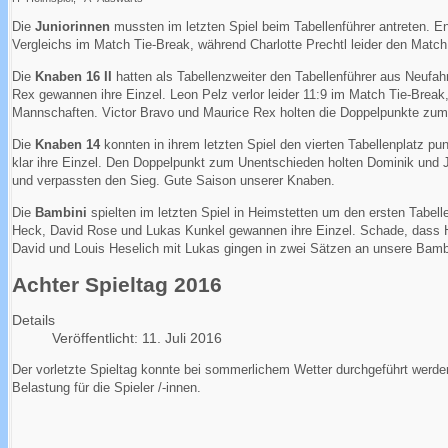
Die
Juniorinnen
mussten im letzten Spiel beim Tabellenführer antreten. 
Vergleichs im Match Tie-Break, während Charlotte Prechtl leider den Match 
Die
Knaben 16 II
hatten als Tabellenzweiter den Tabellenführer aus Neuf
Rex gewannen ihre Einzel. Leon Pelz verlor leider 11:9 im Match Tie-Break
Mannschaften. Victor Bravo und Maurice Rex holten die Doppelpunkte zu
Die
Knaben 14
konnten in ihrem letzten Spiel den vierten Tabellenplatz p
klar ihre Einzel. Den Doppelpunkt zum Unentschieden holten Dominik und J
und verpassten den Sieg. Gute Saison unserer Knaben.
Die
Bambini
spielten im letzten Spiel in Heimstetten um den ersten Tabel
Heck, David Rose und Lukas Kunkel gewannen ihre Einzel. Schade, dass Ha
David und Louis Heselich mit Lukas gingen in zwei Sätzen an unsere Bamb
Achter Spieltag 2016
Details
Veröffentlicht: 11. Juli 2016
Der vorletzte Spieltag konnte bei sommerlichem Wetter durchgeführt werde
Belastung für die Spieler /-innen.