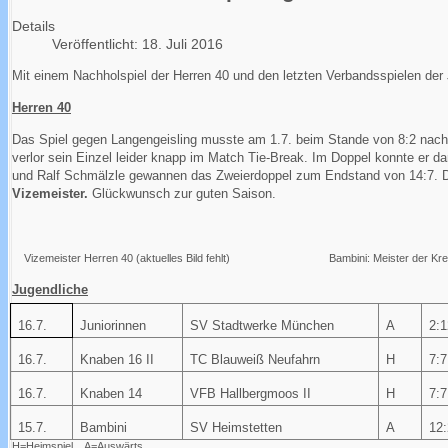
Details
Veröffentlicht: 18. Juli 2016
Mit einem Nachholspiel der Herren 40 und den letzten Verbandsspielen der
Herren 40
Das Spiel gegen Langengeisling musste am 1.7. beim Stande von 8:2 nach 
verlor sein Einzel leider knapp im Match Tie-Break. Im Doppel konnte er 
und Ralf Schmälzle gewannen das Zweierdoppel zum Endstand von 14:7. Dam
Vizemeister.
Glückwunsch zur guten Saison.
Vizemeister Herren 40 (aktuelles Bild fehlt) Bambini: Meister der Krei
Jugendliche
16.7.
Juniorinnen
SV Stadtwerke München
A
2:1
16.7.
Knaben 16 II
TC Blauweiß Neufahrn
H
7:7
16.7.
Knaben 14
VFB Hallbergmoos II
H
7:7
15.7.
Bambini
SV Heimstetten
A
12:
H=Heimspiel, A=Auswärts