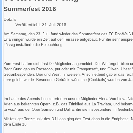
Sommerfest 2016
Details
Veröffentlicht: 31. Juli 2016
Am Samstag, den 23. Juli, fand wieder das Sommerfest des TC Rot-Weiß Poi
Erfahrungen wurde ein Zelt auf der Terrasse aufgebaut. Für die sehr ansp
Lässig installierte die Beleuchtung.
Zum Fest hatten sich fast 90 Mitglieder angemeldet. Der Wettergott blieb
Begrüßung gab es Prosecco, pur oder mit Orangensaft, und Oliven. Unser 
Getränkespenden, Bier und Wein, hinweisen. Anschließend gab er das reichh
sehr gelobt wurde. Besondere Getränkewünsche (Cocktails) wurden von Jan
Im Laufe des Abends begeisterterten unsere Mitglieder Elena Vorobieva-Ni
Arien aus bekannten Opern, z.B. das Trinklied aus La Traviata, und bekame
ta voix" aus der Oper Samson und Dalila, die sie insbesondere im Gedenk
Mit fetziger Tanzmusik des DJ Leon ging das Fest dann in die Endphase. 
dem Ende zu.