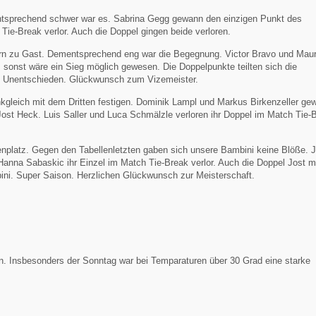
Entsprechend schwer war es. Sabrina Gegg gewann den einzigen Punkt des
Tie-Break verlor. Auch die Doppel gingen beide verloren.
ahrn zu Gast. Dementsprechend eng war die Begegnung. Victor Bravo und Maur
, sonst wäre ein Sieg möglich gewesen. Die Doppelpunkte teilten sich die
m Unentschieden. Glückwunsch zum Vizemeister.
unkgleich mit dem Dritten festigen. Dominik Lampl und Markus Birkenzeller g
ost Heck. Luis Saller und Luca Schmälzle verloren ihr Doppel im Match Tie-
lenplatz. Gegen den Tabellenletzten gaben sich unsere Bambini keine Blöße. 
nna Sabaskic ihr Einzel im Match Tie-Break verlor. Auch die Doppel Jost m
ini. Super Saison. Herzlichen Glückwunsch zur Meisterschaft.
n. Insbesonders der Sonntag war bei Temparaturen über 30 Grad eine starke