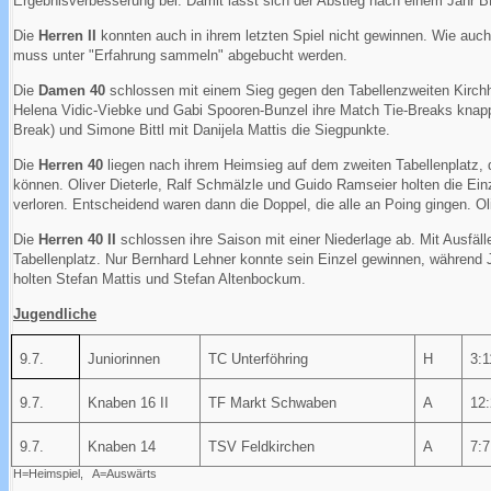
Ergebnisverbesserung bei. Damit lässt sich der Abstieg nach einem Jahr B
Die
Herren II
konnten auch in ihrem letzten Spiel nicht gewinnen. Wie auch
muss unter "Erfahrung sammeln" abgebucht werden.
Die
Damen 40
schlossen mit einem Sieg gegen den Tabellenzweiten Kirch
Helena Vidic-Viebke und Gabi Spooren-Bunzel ihre Match Tie-Breaks knapp 
Break) und Simone Bittl mit Danijela Mattis die Siegpunkte.
Die
Herren 40
liegen nach ihrem Heimsieg auf dem zweiten Tabellenplatz, 
können. Oliver Dieterle, Ralf Schmälzle und Guido Ramseier holten die E
verloren. Entscheidend waren dann die Doppel, die alle an Poing gingen. 
Die
Herren 40 II
schlossen ihre Saison mit einer Niederlage ab. Mit Ausfäll
Tabellenplatz. Nur Bernhard Lehner konnte sein Einzel gewinnen, während 
holten Stefan Mattis und Stefan Altenbockum.
Jugendliche
9.7.
Juniorinnen
TC Unterföhring
H
3:1
9.7.
Knaben 16 II
TF Markt Schwaben
A
12:
9.7.
Knaben 14
TSV Feldkirchen
A
7:7
H=Heimspiel, A=Auswärts